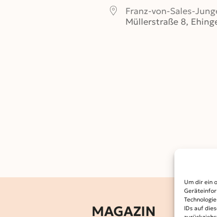
Franz-von-Sales-Jung
Müllerstraße 8, Ehin
er
iCalendar
Office 365
Um dir ein 
Geräteinfor
Technologie
MAGAZIN
IDs auf die
zurückziehs