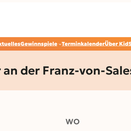
ktuelles
Gewinnspiele
Terminkalender
Über Kid
r an der Franz-von-Sal
WO