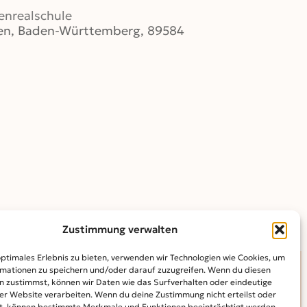
enrealschule
gen, Baden-Württemberg, 89584
Outlook Live
Zustimmung verwalten
optimales Erlebnis zu bieten, verwenden wir Technologien wie Cookies, um
mationen zu speichern und/oder darauf zuzugreifen. Wenn du diesen
n zustimmst, können wir Daten wie das Surfverhalten oder eindeutige
INFO
ser Website verarbeiten. Wenn du deine Zustimmung nicht erteilst oder
t, können bestimmte Merkmale und Funktionen beeinträchtigt werden.