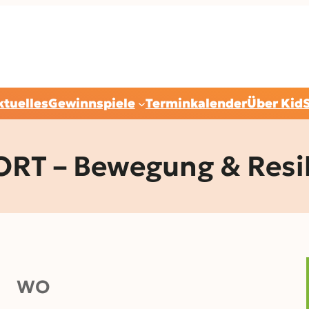
ktuelles
Gewinnspiele
Terminkalender
Über Kid
 – Bewegung & Resili
WO