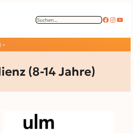
Faceboo
Instag
YouT
Suchen
S
enz (8-14 Jahre)