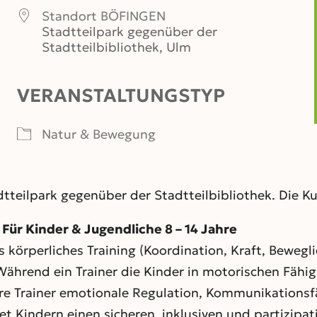
Standort BÖFINGEN
Stadtteilpark gegenüber der
Stadtteilbibliothek, Ulm
VERANSTALTUNGSTYP
er
iCalendar
Office 365
Natur & Bewegung
tteilpark gegenüber der Stadtteilbibliothek. Die Kur
r Kinder & Jugendliche 8 – 14 Jahre
körperliches Training (Koordination, Kraft, Beweglic
 Während ein Trainer die Kinder in motorischen Fäh
re Trainer emotionale Regulation, Kommunikationsf
et Kindern einen sicheren, inklusiven und partizipat