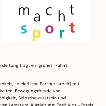
Outlook Live
sleitung trägt ein grünes T-Shirt.
hkeit, spielerische Parcoursarbeit) mit
igkeiten, Bewegungsfreude und
ähigkeit, Selbstbewusstsein und
iven Lernraum. Kursleitung: Ensō Kids – Praxis