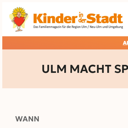
Zum
Inhalt
springen
A
ULM MACHT SPOR
WANN