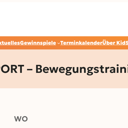
ktuelles
Gewinnspiele
Terminkalender
Über Kid
T – Bewegungstrainin
WO