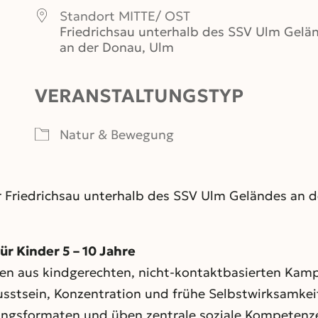
Standort MITTE/ OST
Friedrichsau unterhalb des SSV Ulm Gelä
an der Donau, Ulm
VERANSTALTUNGSTYP
er
iCalendar
Office 365
Natur & Bewegung
r Friedrichsau unterhalb des SSV Ulm Geländes an de
Kinder 5 – 10 Jahre
ten aus kindgerechten, nicht-kontaktbasierten Kam
usstsein, Konzentration und frühe Selbstwirksamkei
bungsformaten und üben zentrale soziale Kompeten