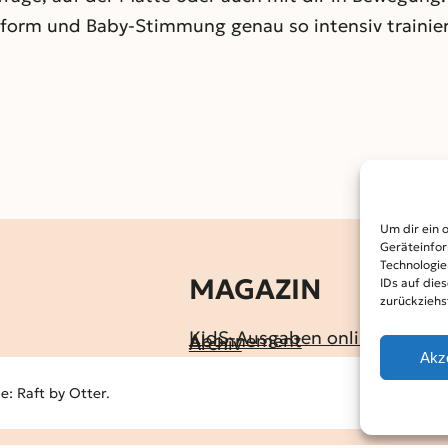
sform und Baby‑Stimmung genau so intensiv trainiert
Um dir ein 
Geräteinfor
Technologie
MAGAZIN
IDs auf die
zurückziehs
KidS-Ausgaben online lesen
Abonnement
Archiv
Akz
: Raft by Otter.