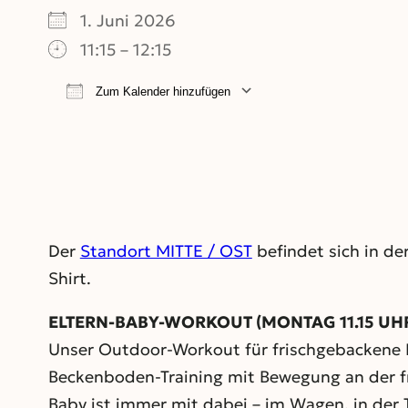
1. Juni 2026
11:15 – 12:15
Zum Kalender hinzufügen
ICS herunterladen
Google Kalend
Der
Standort MITTE / OST
befindet sich in de
Shirt.
ELTERN-BABY-WORKOUT (MONTAG 11.15 UH
Unser Outdoor‑Workout für frischgebackene E
Beckenboden‑Training mit Bewegung an der fri
Baby ist immer mit dabei – im Wagen, in der T