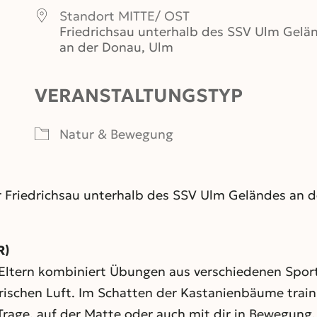
Standort MITTE/ OST
Friedrichsau unterhalb des SSV Ulm Gelä
an der Donau, Ulm
VERANSTALTUNGSTYP
er
iCalendar
Office 365
Natur & Bewegung
r Friedrichsau unterhalb des SSV Ulm Geländes an de
R)
ltern kombiniert Übungen aus verschiedenen Sporta
schen Luft. Im Schatten der Kastanienbäume trainier
rage, auf der Matte oder auch mit dir in Bewegung. 