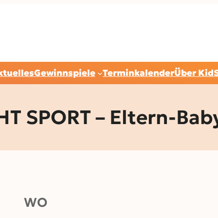
ktuelles
Gewinnspiele
Terminkalender
Über Kid
T SPORT – Eltern-Bab
WO