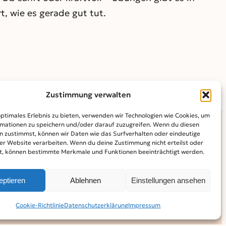
, wie es gerade gut tut.
Zustimmung verwalten
optimales Erlebnis zu bieten, verwenden wir Technologien wie Cookies, um
mationen zu speichern und/oder darauf zuzugreifen. Wenn du diesen
n zustimmst, können wir Daten wie das Surfverhalten oder eindeutige
INFO
ser Website verarbeiten. Wenn du deine Zustimmung nicht erteilst oder
t, können bestimmte Merkmale und Funktionen beeinträchtigt werden.
Kontakt
Mediadaten
Über KidS
Kooperationspartner
Datenschutz­erklärung
Impressum
Cookie-Richtlinie (EU)
eptieren
Ablehnen
Einstellungen ansehen
Facebook
Instagram
YouTube
Cookie-Richtlinie
Datenschutz­erklärung
Impressum