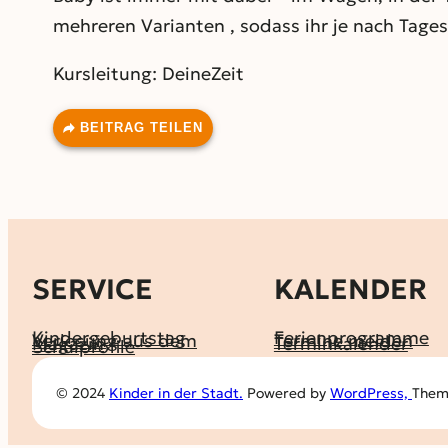
mehreren Varianten , sodass ihr je nach Tage
Kursleitung: DeineZeit
BEITRAG TEILEN
SERVICE
KALENDER
Kindergeburtstag
Ferienprogramme
Verlosung aus dem
Termine melden
Magazin
Terminkalender
Schulprofile
© 2024
Kinder in der Stadt.
Powered by
WordPress,
Theme