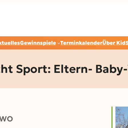
ktuelles
Gewinnspiele
Terminkalender
Über Kid
t Sport: Eltern- Bab
WO