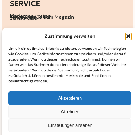
SERVICE
Kindergeburtstag
Verlosung aus dem Magazin
Schulprofile
KALENDER
Zustimmung verwalten
Ferienprogramme
Termine melden
Terminkalender
Um dir ein optimales Erlebnis zu bieten, verwenden wir Technologien
wie Cookies, um Geräteinformationen zu speichern und/oder darauf
MAGAZIN
zuzugreifen. Wenn du diesen Technologien zustimmst, können wir
Daten wie das Surfverhalten oder eindeutige IDs auf dieser Website
KidS-Ausgaben online lesen
Abonnement
verarbeiten. Wenn du deine Zustimmung nicht erteilst oder
Archiv
zurückziehst, können bestimmte Merkmale und Funktionen
beeinträchtigt werden.
INFO
Kontakt
Mediadaten
Über KidS
Akzeptieren
Kooperationspartner
Datenschutz­erklärung
Impressum
Cookie-Richtlinie (EU)
© 2024
Kinder in der Stadt.
Powered by
WordPress,
Theme:
Ablehnen
Raft by Otter.
Einstellungen ansehen
Facebook
Instagram
YouTube