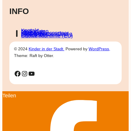
INFO
Kontakt
Mediadaten
Über KidS
Kooperationspartner
Datenschutz­erklärung
Impressum
Cookie-Richtlinie (EU)
© 2024
Kinder in der Stadt.
Powered by
WordPress,
Theme: Raft by Otter.
Facebook
Instagram
YouTube
Teilen