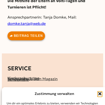
Die Mithilfe der
Eltern an Volti-Tagen und
Turnieren ist Pflicht!
Ansprechpartnerin: Tanja
Domke, Mail:
domke.tanja@web.de
BEITRAG TEILEN
SERVICE
Kindergeburtstag
Verlosung aus dem Magazin
Schulprofile
KALENDER
Zustimmung verwalten
Ferienprogramme
Termine melden
Terminkalender
Um dir ein optimales Erlebnis zu bieten, verwenden wir Technologien