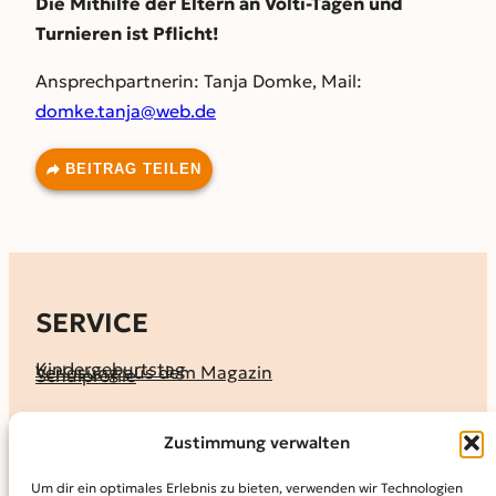
Die Mithilfe der
Eltern an Volti-Tagen und
Turnieren ist Pflicht!
Ansprechpartnerin: Tanja
Domke, Mail:
domke.tanja@web.de
BEITRAG TEILEN
SERVICE
Kindergeburtstag
Verlosung aus dem Magazin
Schulprofile
KALENDER
Zustimmung verwalten
Ferienprogramme
Termine melden
Terminkalender
Um dir ein optimales Erlebnis zu bieten, verwenden wir Technologien