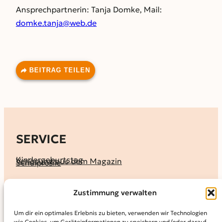
Ansprechpartnerin: Tanja
Domke, Mail:
domke.tanja@web.de
BEITRAG TEILEN
SERVICE
Kindergeburtstag
Verlosung aus dem Magazin
Schulprofile
KALENDER
Zustimmung verwalten
Ferienprogramme
Termine melden
Terminkalender
Um dir ein optimales Erlebnis zu bieten, verwenden wir Technologien
wie Cookies, um Geräteinformationen zu speichern und/oder darauf