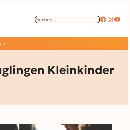
Faceboo
Instag
YouT
Suchen
S
uglingen Kleinkinder