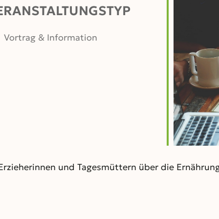
ERANSTALTUNGSTYP
Vortrag & Information
er
iCalendar
Office 365
n, Erzieherinnen und Tagesmüttern über die Ernährun