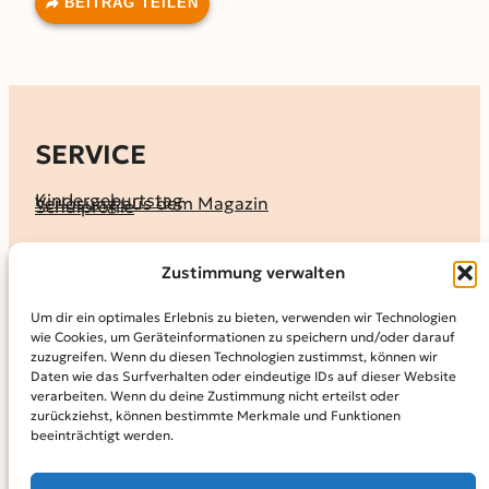
BEITRAG TEILEN
SERVICE
Kindergeburtstag
Verlosung aus dem Magazin
Schulprofile
KALENDER
Zustimmung verwalten
Ferienprogramme
Termine melden
Terminkalender
Um dir ein optimales Erlebnis zu bieten, verwenden wir Technologien
wie Cookies, um Geräteinformationen zu speichern und/oder darauf
MAGAZIN
zuzugreifen. Wenn du diesen Technologien zustimmst, können wir
Daten wie das Surfverhalten oder eindeutige IDs auf dieser Website
KidS-Ausgaben online lesen
Abonnement
verarbeiten. Wenn du deine Zustimmung nicht erteilst oder
Archiv
zurückziehst, können bestimmte Merkmale und Funktionen
beeinträchtigt werden.
INFO