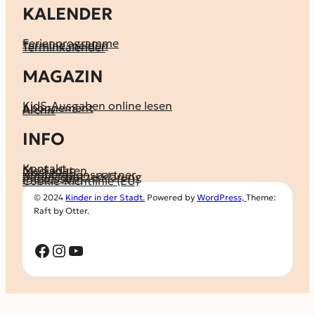
KALENDER
Ferienprogramme
Termine melden
Terminkalender
MAGAZIN
KidS-Ausgaben online lesen
Abonnement
Archiv
INFO
Kontakt
Mediadaten
Über KidS
Kooperationspartner
Datenschutz­erklärung
Impressum
Cookie-Richtlinie (EU)
© 2024
Kinder in der Stadt.
Powered by
WordPress,
Theme:
Raft by Otter.
Facebook
Instagram
YouTube