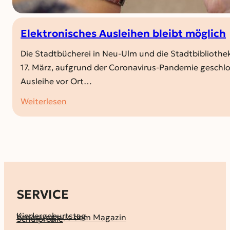
Elektronisches Ausleihen bleibt möglich
Die Stadtbücherei in Neu-Ulm und die Stadtbibliothek
17. März, aufgrund der Coronavirus-Pandemie geschl
Ausleihe vor Ort…
:
Weiterlesen
Elektronisches
Ausleihen
bleibt
möglich
SERVICE
Kindergeburtstag
Verlosung aus dem Magazin
Schulprofile