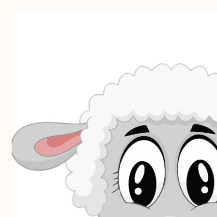
Die
Nr.
1
am
Schlitten