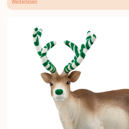
:
Weiterlesen
Die
Ausgabe
Dez
24
/
Jan
25
ist
erschienen!