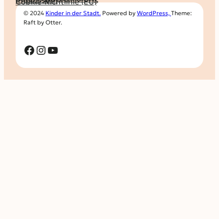
Impressum
Cookie-Richtlinie (EU)
© 2024
Kinder in der Stadt.
Powered by
WordPress,
Theme:
Raft by Otter.
Facebook
Instagram
YouTube