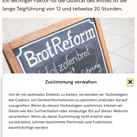
Ein wichtiger Faktor für die Qualität des Brotes ist die
lange Teigführung von 12 und teilweise 20 Stunden.
Zustimmung verwalten
Um dir ein optimales Erlebnis zu bieten, verwenden wir Technologien
wie Cookies, um Geräteinformationen zu speichern und/oder darauf
zuzugreifen. Wenn du diesen Technologien zustimmst, können wir
Daten wie das Surfverhalten oder eindeutige IDs auf dieser Website
Bei BrotReform wird echte Handwerksqualität gelebt
verarbeiten. Wenn du deine Zustimmung nicht erteilst oder
zurückziehst, können bestimmte Merkmale und Funktionen
und das schmeckt man auch.
beeinträchtigt werden.