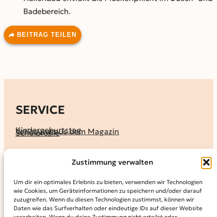
Badebereich.
BEITRAG TEILEN
SERVICE
Kindergeburtstag
Verlosung aus dem Magazin
Schulprofile
KALENDER
Zustimmung verwalten
Ferienprogramme
Termine melden
Terminkalender
Um dir ein optimales Erlebnis zu bieten, verwenden wir Technologien
wie Cookies, um Geräteinformationen zu speichern und/oder darauf
MAGAZIN
zuzugreifen. Wenn du diesen Technologien zustimmst, können wir
Daten wie das Surfverhalten oder eindeutige IDs auf dieser Website
KidS-Ausgaben online lesen
verarbeiten. Wenn du deine Zustimmung nicht erteilst oder