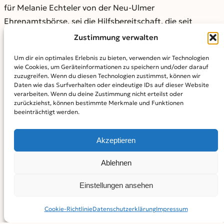
für Melanie Echteler von der Neu-Ulmer
Ehrenamtsbörse, sei die Hilfsbereitschaft, die seit
Beginn der Pandemie in der Stadt deutlich sichtbar
Zustimmung verwalten
wurde, im positiven Sinne bezeichnend.
Um dir ein optimales Erlebnis zu bieten, verwenden wir Technologien
wie Cookies, um Geräteinformationen zu speichern und/oder darauf
Bereits im Sommer hatte die Stadt zusammen mit der
zuzugreifen. Wenn du diesen Technologien zustimmst, können wir
Ehrenamtsbörse mehr als 900 Dankeschön-Taschen an
Daten wie das Surfverhalten oder eindeutige IDs auf dieser Website
verarbeiten. Wenn du deine Zustimmung nicht erteilst oder
ehrenamtlich Engagierte in der Corona-Krise verteilt.
zurückziehst, können bestimmte Merkmale und Funktionen
Gefüllt waren die Taschen mit Dingen zum Selbstschutz,
beeinträchtigt werden.
wie beispielsweise Masken, Einmalhandschuhen und
Desinfektionsmittel. Aber auch Produkte für die
Akzeptieren
Selbstfürsorge, wie Handcreme oder Nervennahrung,
Ablehnen
waren enthalten.
Möglich gemacht hat die Dankeschön-Aktion der
Einstellungen ansehen
Freistaat Bayern. Er hat den Kommunen im Frühjahr
Cookie-Richtlinie
Datenschutz­erklärung
Impressum
Geld zur Verfügung gestellt, das für soziale