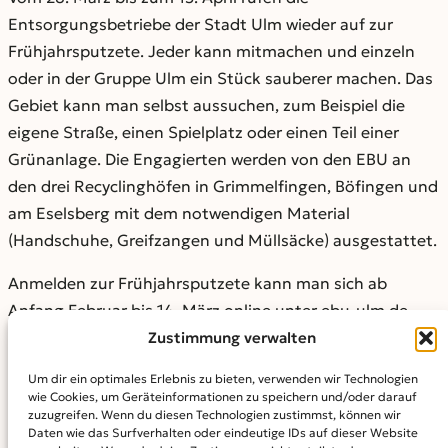
Entsorgungsbetriebe der Stadt Ulm wieder auf zur
Frühjahrsputzete. Jeder kann mitmachen und einzeln
oder in der Gruppe Ulm ein Stück sauberer machen. Das
Gebiet kann man selbst aussuchen, zum Beispiel die
eigene Straße, einen Spielplatz oder einen Teil einer
Grünanlage. Die Engagierten werden von den EBU an
den drei Recyclinghöfen in Grimmelfingen, Böfingen und
am Eselsberg mit dem notwendigen Material
(Handschuhe, Greifzangen und Müllsäcke) ausgestattet.
Anmelden zur Frühjahrsputzete kann man sich ab
Anfang Februar bis 14. März online unter ebu-ulm.de.
Hier findet man auch weitere Informationen zur
Zustimmung verwalten
Frühjahrsputzete, Tipps zur Organisation einer eigenen
Um dir ein optimales Erlebnis zu bieten, verwenden wir Technologien
(größeren) Aktion, Werbeplakate und anderes.
wie Cookies, um Geräteinformationen zu speichern und/oder darauf
zuzugreifen. Wenn du diesen Technologien zustimmst, können wir
Weitere Informationen sind auch bei der EBU-
Daten wie das Surfverhalten oder eindeutige IDs auf dieser Website