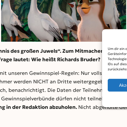
Um dir ein 
imnis des großen Juwels“. Zum Mitmachen bitte da
Geräteinfor
frage lautet: Wie heißt Richards Bruder?
Technologie
IDs auf die
zurückziehs
 mit unseren Gewinnspiel-Regeln: Nur vollständig au
nehmer werden NICHT an Dritte weitergegeben. Die 
Akz
sch, benachrichtigt. Die Daten der Teilnehmer werd
d Gewinnspielverbünde dürfen nicht teilnehmen.
Die
g in der Redaktion abzuholen.
Nicht abgeholte Gew