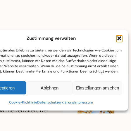
Zustimmung verwalten
optimales Erlebnis zu bieten, verwenden wir Technologien wie Cookies, um
s
Teilnahmeformular
vollständig ausfüllen und bis
mationen zu speichern und/oder darauf zuzugreifen. Wenn du diesen
n zustimmst, können wir Daten wie das Surfverhalten oder eindeutige
ser Website verarbeiten. Wenn du deine Zustimmung nicht erteilst oder
t, können bestimmte Merkmale und Funktionen beeinträchtigt werden.
sgefüllte Formulare
Gewinner werden per
eptieren
Ablehnen
Einstellungen ansehen
en vier Wochen nach
 Gewinne sind
Cookie-Richtlinie
Datenschutz­erklärung
Impressum
inne verfallen. Der