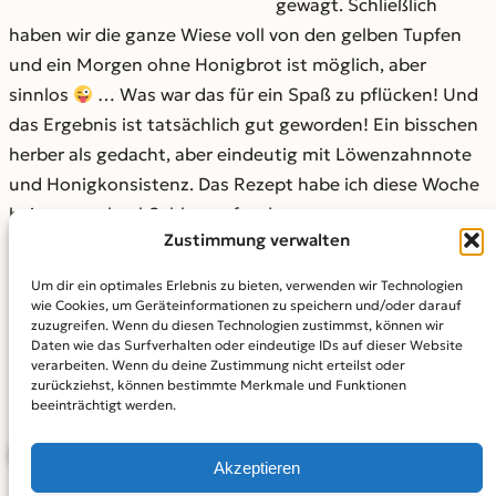
gewagt. Schließlich
haben wir die ganze Wiese voll von den gelben Tupfen
und ein Morgen ohne Honigbrot ist möglich, aber
sinnlos
… Was war das für ein Spaß zu pflücken! Und
das Ergebnis ist tatsächlich gut geworden! Ein bisschen
herber als gedacht, aber eindeutig mit Löwenzahnnote
und Honigkonsistenz. Das Rezept habe ich diese Woche
bei @mamahoch2_blog gefunden.
Zustimmung verwalten
Lenas Blog findet Ihr
Um dir ein optimales Erlebnis zu bieten, verwenden wir Technologien
unter:
www.mensch-
wie Cookies, um Geräteinformationen zu speichern und/oder darauf
mama.de
, auf instagram:
zuzugreifen. Wenn du diesen Technologien zustimmst, können wir
Daten wie das Surfverhalten oder eindeutige IDs auf dieser Website
mensch_mama
verarbeiten. Wenn du deine Zustimmung nicht erteilst oder
zurückziehst, können bestimmte Merkmale und Funktionen
beeinträchtigt werden.
BEITRAG TEILEN
Akzeptieren