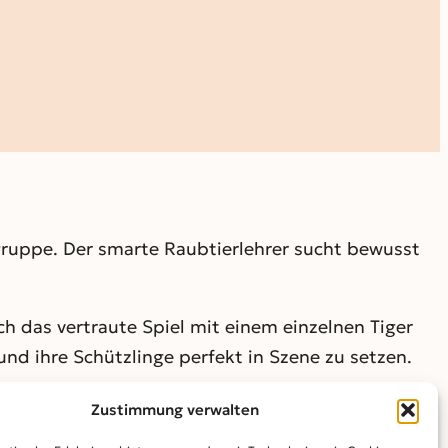
gruppe. Der smarte Raubtierlehrer sucht bewusst
h das vertraute Spiel mit einem einzelnen Tiger
 und ihre Schützlinge perfekt in Szene zu setzen.
aute, enge, wie körperkontaktnahe Arbeit mit
Zustimmung verwalten
inzip der Belohnung und alle Tricks entstanden aus