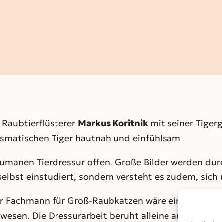
Raubtierflüsterer
Markus Koritnik
mit seiner Tiger
rismatischen Tiger hautnah und einfühlsam
umanen Tierdressur offen. Große Bilder werden durc
 selbst einstudiert, sondern versteht es zudem, sich
ur Fachmann für Groß-Raubkatzen wäre eine so vertr
ewesen
.
Die Dressurarbeit beruht alleine auf dem Pr