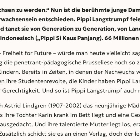
hsen zu werden.“ Nun ist die berühmte junge Dame
Erwachsensein entschieden. Pippi Langstrumpf feie
nd tanzt sie von Generation zu Generation, von La
s Indonesisch („Pippi Si Kaus Panjang). 66 Millione
– Freiheit for Future – würde man heute vielleicht 
g die penetrant-pädagogische Prusseliese noch so z
indern. Bereits in Zeiten, in denen der Nachwuchs v
en ihre Studentenrevolte, die Kinder haben Pippi 
 Gerechtigkeit. Und so ist Pippi Langstrumpf auch n
sich Astrid Lindgren (1907–2002) das neunjährige M
ihre Tochter Karin krank im Bett liegt und eine Ges
usgedacht. Und ihre talentierte Mutter legt los, erzä
usätzlich schickt sie es an einen Verlag, doch der l