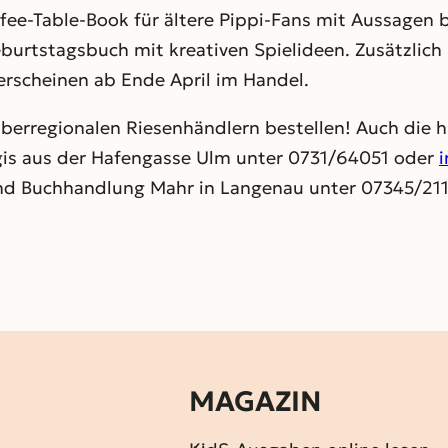
ee-Table-Book für ältere Pippi-Fans mit Aussagen b
eburtstagsbuch mit kreativen Spielideen. Zusätzlich
rscheinen ab Ende April im Handel.
i überregionalen Riesenhändlern bestellen! Auch di
egis aus der Hafengasse Ulm unter 0731/64051 oder
i
d Buchhandlung Mahr in Langenau unter 07345/21
MAGAZIN