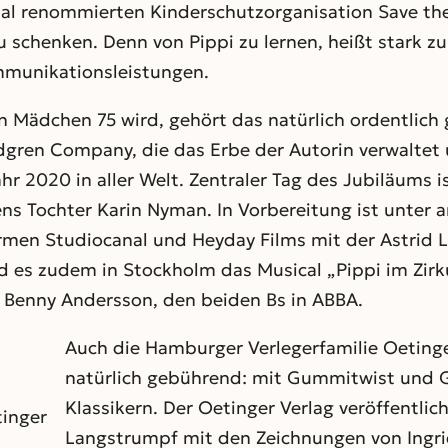
 renommierten Kinderschutzorganisation Save the 
 schenken. Denn von Pippi zu lernen, heißt stark zu
mmunikationsleistungen.
n Mädchen 75 wird, gehört das natürlich ordentlich 
ndgren Company, die das Erbe der Autorin verwaltet u
r 2020 in aller Welt. Zentraler Tag des Jubiläums i
ens Tochter Karin Nyman. In Vorbereitung ist unter a
rmen Studiocanal und Heyday Films mit der Astrid 
 es zudem in Stockholm das Musical „Pippi im Zirk
 Benny Andersson, den beiden Bs in ABBA.
Auch die Hamburger Verlegerfamilie Oeting
natürlich gebührend: mit Gummitwist und 
Klassikern. Der Oetinger Verlag veröffentlic
tinger
Langstrumpf mit den Zeichnungen von Ingr