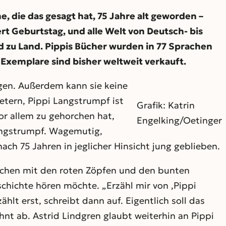
, die das gesagt hat, 75 Jahre alt geworden –
rt Geburtstag, und alle Welt von Deutsch- bis
nd zu Land. Pippis Bücher wurden in 77 Sprachen
n Exemplare sind bisher weltweit verkauft.
sagen. Außerdem kann sie keine
etern, Pippi Langstrumpf ist
Grafik: Katrin
or allem zu gehorchen hat,
Engelking/Oetinger
Langstrumpf. Wagemutig,
ach 75 Jahren in jeglicher Hinsicht jung geblieben.
ädchen mit den roten Zöpfen und den bunten
chichte hören möchte. „Erzähl mir von ‚Pippi
hlt erst, schreibt dann auf. Eigentlich soll das
ehnt ab. Astrid Lindgren glaubt weiterhin an Pippi