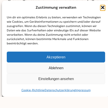
„Offene Türen, offene Herzen Austausch braucht
Zustimmung verwalten
Gastfamilien“ gestartet. Jan Schütte, Geschäftsführer
Um dir ein optimales Erlebnis zu bieten, verwenden wir Technologien
vom AJA Arbeits- kreis gemeinnütziger
wie Cookies, um Geräteinformationen zu speichern und/oder darauf
Jugendaustausch betont: „Das Engagement von
zuzugreifen. Wenn du diesen Technologien zustimmst, können wir
Daten wie das Surfverhalten oder eindeutige IDs auf dieser Website
Gastfamilien ist ein starkes Zeichen für Interkulturalität,
verarbeiten. Wenn du deine Zustimmung nicht erteilst oder
Offenheit, ge- lebte Vielfalt und eine aktive
zurückziehst, können bestimmte Merkmale und Funktionen
beeinträchtigt werden.
Zivilgesellschaft. Dies ist insbesondere in diesen Zeiten
ein wich-
tiges Signal.“ Gastfamilien sind so vielfältig wie die
Akzeptieren
Lebens- realität in Deutschland: Egal ob Paare oder
Ablehnen
Lebensgemeinschaften mit und ohne Kinder,
Patchwork-Familien, Alleinerziehende oder auch
Einstellungen ansehen
Alleinstehende: Fast jede und jeder kann Gastfamilie
werden. Einem jungen Menschen eine Heimat auf Zeit zu
Cookie-Richtlinie
Datenschutz­erklärung
Impressum
geben, bereichert das
Familienleben und eröffnet neue Perspektiven. Eine