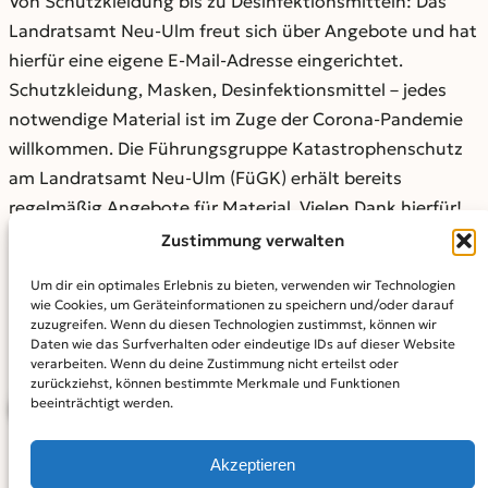
Von Schutzkleidung bis zu Desinfektionsmitteln: Das
Landratsamt Neu-Ulm freut sich über Angebote und hat
hierfür eine eigene E-Mail-Adresse eingerichtet.
Schutzkleidung, Masken, Desinfektionsmittel – jedes
notwendige Material ist im Zuge der Corona-Pandemie
willkommen. Die Führungsgruppe Katastrophenschutz
am Landratsamt Neu-Ulm (FüGK) erhält bereits
regelmäßig Angebote für Material. Vielen Dank hierfür!
Um die notwendige Materialbeschaffung über einen
Zustimmung verwalten
längeren Zeitraum zu sichern, freut sich die FüGK über
Um dir ein optimales Erlebnis zu bieten, verwenden wir Technologien
weitere Angebote. Hierfür hat sie eine eigene E-Mail-
wie Cookies, um Geräteinformationen zu speichern und/oder darauf
Adresse eingerichtet. Entsprechende Angebote künftig
zuzugreifen. Wenn du diesen Technologien zustimmst, können wir
Daten wie das Surfverhalten oder eindeutige IDs auf dieser Website
bitte an materialangebot@lra.neu-ulm.de senden.
verarbeiten. Wenn du deine Zustimmung nicht erteilst oder
zurückziehst, können bestimmte Merkmale und Funktionen
beeinträchtigt werden.
BEITRAG TEILEN
Akzeptieren