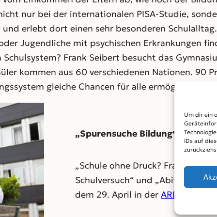
icht nur bei der internationalen PISA-Studie, sond
und erlebt dort einen sehr besonderen Schulalltag. 
oder Jugendliche mit psychischen Erkrankungen finde
n Schulsystem? Frank Seibert besucht das Gymnasi
Schüler kommen aus 60 verschiedenen Nationen. 90 P
ngssystem gleiche Chancen für alle ermöglichen?
Um dir ein 
Geräteinfor
„Spurensuche Bildung“
Technologie
IDs auf die
zurückziehs
„Schule ohne Druck? Frank Seibe
Akz
Schulversuch“ und „Abitur für all
dem 29. April in der
ARD Mediath