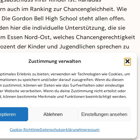
ern auch im Ranking zur Chancengleichheit. Wie
Die Gordon Bell High School steht allen offen.
n hier die individuelle Unterstützung, die sie
um Essen Nord-Ost, welches Chancengerechtigkeit
rozent der Kinder und Jugendlichen sprechen zu
Zustimmung verwalten
optimales Erlebnis zu bieten, verwenden wir Technologien wie Cookies, um
mationen zu speichern und/oder darauf zuzugreifen. Wenn du diesen
n zustimmst, können wir Daten wie das Surfverhalten oder eindeutige
ser Website verarbeiten. Wenn du deine Zustimmung nicht erteilst oder
t, können bestimmte Merkmale und Funktionen beeinträchtigt werden.
rt und Deutschlands spannendster
eptieren
Ablehnen
Einstellungen ansehen
e? Frank Seibert und gerechte Bildung“, ab
ek
.
Cookie-Richtlinie
Datenschutz­erklärung
Impressum