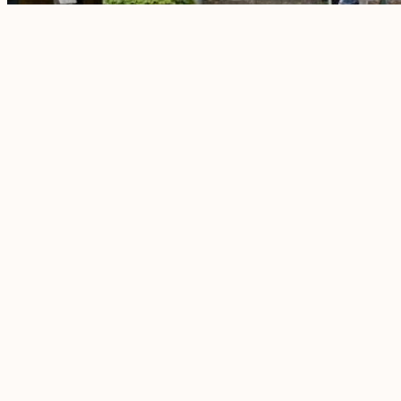
Weiterführende Infos unter:
http://swr.li/ard-wissen-spurensuche
Pressef
otos zum Download auf
ARD-Foto.de
Pressekontakt: Felix
SWR.de/kommunikation
twitter.com/SWRpresse
Titelbild: Hermann Traub
BEITRAG TEILEN