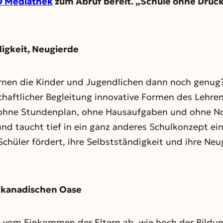
 Mediathek
zum Abruf bereit. „Schule ohne Druck
digkeit, Neugierde
nen die Kinder und Jugendlichen dann noch genug? D
chaftlicher Begleitung innovative Formen des Lehre
ohne Stundenplan, ohne Hausaufgaben und ohne Note
d taucht tief in ein ganz anderes Schulkonzept ein, 
 Schüler fördert, ihre Selbstständigkeit und ihre Ne
r kanadischen Oase
e vom Einkommen der Eltern ab, wie hoch der Bildun