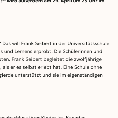
?“ wird außerdem am 29. April um 23 Uhr im
as will Frank Seibert in der Universitätsschule
ns und Lernens erprobt. Die Schülerinnen und
n. Frank Seibert begleitet die zwölfjährige
als er es selbst erlebt hat. Eine Schule ohne
ugierde unterstützt und sie im eigenständigen
gsabschluss ihrer Kinder ist. Kanadas