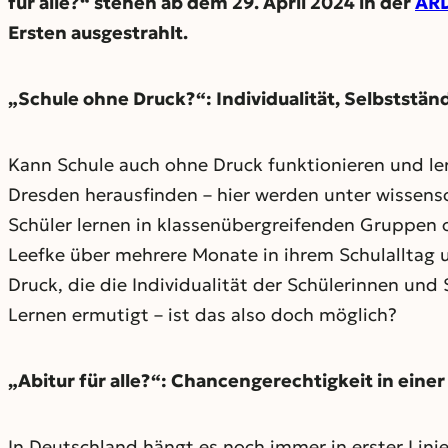
für alle?“ stehen ab dem 29. April 2024 in der
ARD
Ersten ausgestrahlt.
„Schule ohne Druck?“: Individualität, Selbststän
Kann Schule auch ohne Druck funktionieren und ler
Dresden herausfinden – hier werden unter wissens
Schüler lernen in klassenübergreifenden Gruppen 
Leefke über mehrere Monate in ihrem Schulalltag un
Druck, die die Individualität der Schülerinnen und
Lernen ermutigt – ist das also doch möglich?
„Abitur für alle?“: Chancengerechtigkeit in eine
In Deutschland hängt es noch immer in erster Lini