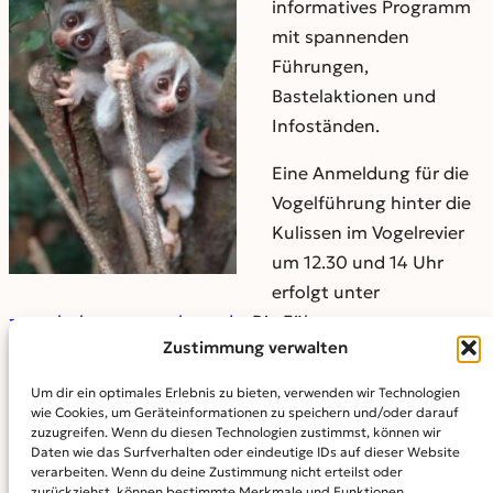
informatives Programm
mit spannenden
Führungen,
Bastelaktionen und
Infoständen.
Eine Anmeldung für die
Vogelführung hinter die
Kulissen im Vogelrevier
um 12.30 und 14 Uhr
erfolgt unter
zooschule@zoo-augburg.de
. Die Führungen vom
Zustimmung verwalten
Fischereiverband starten um 11 und 14 Uhr beim
Lechhaus/Otter und Biber ohne Anmeldung.
Um dir ein optimales Erlebnis zu bieten, verwenden wir Technologien
wie Cookies, um Geräteinformationen zu speichern und/oder darauf
Weitere Informationen und das Programm finden Sie
zuzugreifen. Wenn du diesen Technologien zustimmst, können wir
Daten wie das Surfverhalten oder eindeutige IDs auf dieser Website
auf unserer Website unter
www.zoo-
verarbeiten. Wenn du deine Zustimmung nicht erteilst oder
augsburg.de/veranstaltungen
zurückziehst, können bestimmte Merkmale und Funktionen