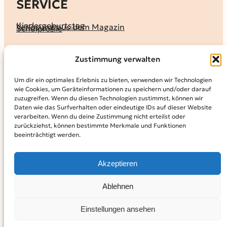
SERVICE
Kindergeburtstag
Verlosung aus dem Magazin
Schulprofile
KALENDER
Zustimmung verwalten
Ferienprogramme
Termine melden
Terminkalender
Um dir ein optimales Erlebnis zu bieten, verwenden wir Technologien
wie Cookies, um Geräteinformationen zu speichern und/oder darauf
MAGAZIN
zuzugreifen. Wenn du diesen Technologien zustimmst, können wir
Daten wie das Surfverhalten oder eindeutige IDs auf dieser Website
KidS-Ausgaben online lesen
Abonnement
verarbeiten. Wenn du deine Zustimmung nicht erteilst oder
Archiv
zurückziehst, können bestimmte Merkmale und Funktionen
beeinträchtigt werden.
INFO
Kontakt
Mediadaten
Über KidS
Akzeptieren
Kooperationspartner
Datenschutz­erklärung
Impressum
Cookie-Richtlinie (EU)
© 2024
Kinder in der Stadt.
Powered by
WordPress,
Theme:
Ablehnen
Raft by Otter.
Einstellungen ansehen
Facebook
Instagram
YouTube