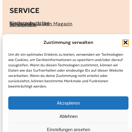
SERVICE
Kindergeburtstag
Verlosung aus dem Magazin
Schulprofile
KALENDER
Zustimmung verwalten
Ferienprogramme
Termine melden
Terminkalender
Um dir ein optimales Erlebnis zu bieten, verwenden wir Technologien
wie Cookies, um Geräteinformationen zu speichern und/oder darauf
MAGAZIN
zuzugreifen. Wenn du diesen Technologien zustimmst, können wir
Daten wie das Surfverhalten oder eindeutige IDs auf dieser Website
KidS-Ausgaben online lesen
Abonnement
verarbeiten. Wenn du deine Zustimmung nicht erteilst oder
Archiv
zurückziehst, können bestimmte Merkmale und Funktionen
beeinträchtigt werden.
INFO
Kontakt
Mediadaten
Über KidS
Akzeptieren
Kooperationspartner
Datenschutz­erklärung
Impressum
Cookie-Richtlinie (EU)
© 2024
Kinder in der Stadt.
Powered by
WordPress,
Theme:
Ablehnen
Raft by Otter.
Einstellungen ansehen