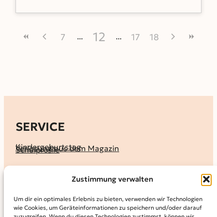
12
7
17
18
SERVICE
Kindergeburtstag
Verlosung aus dem Magazin
Schulprofile
KALENDER
Zustimmung verwalten
Ferienprogramme
Termine melden
Terminkalender
Um dir ein optimales Erlebnis zu bieten, verwenden wir Technologien
wie Cookies, um Geräteinformationen zu speichern und/oder darauf
MAGAZIN
zuzugreifen. Wenn du diesen Technologien zustimmst, können wir