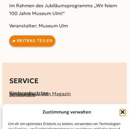
Im Rahmen des Jubiläumsprogramms „Wir feiern
100 Jahre Museum Ulm!“
Veranstalter: Museum Ulm
BEITRAG TEILEN
SERVICE
Kindergeburtstag
Verlosung aus dem Magazin
Schulprofile
KALENDER
Zustimmung verwalten
Ferienprogramme
Termine melden
Terminkalender
Um dir ein optimales Erlebnis zu bieten, verwenden wir Technologien
wie Cookies, um Geräteinformationen zu speichern und/oder darauf