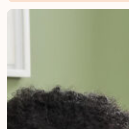
Findet
Mister
X
mit
DING!