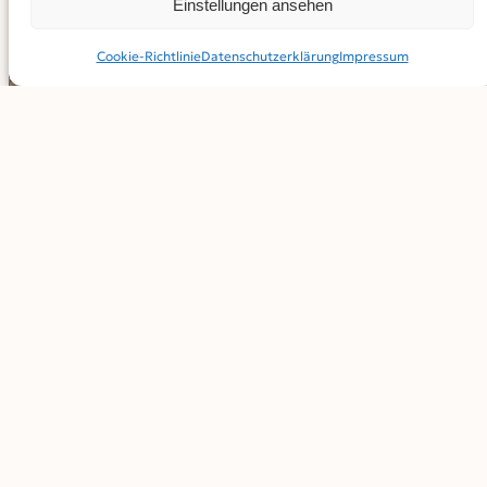
Einstellungen ansehen
Cookie-Richtlinie
Datenschutz­erklärung
Impressum
Mehr dazu unter:
www.diekiste.net
.
Fotos: Florian Moch
BEITRAG TEILEN