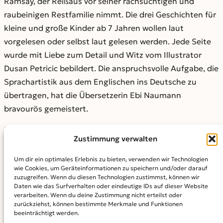
Ramsay, der Reißaus vor seiner rachsüchtigen und
raubeinigen Restfamilie nimmt. Die drei Geschichten für
kleine und große Kinder ab 7 Jahren wollen laut
vorgelesen oder selbst laut gelesen werden. Jede Seite
wurde mit Liebe zum Detail und Witz vom Illustrator
Dusan Petricic bebildert. Die anspruchsvolle Aufgabe, die
Sprachartistik aus dem Englischen ins Deutsche zu
übertragen, hat die Übersetzerin Ebi Naumann
bravourös gemeistert.
Der unabhängige
Dörlemann Verlag
erweitert ab Herbst
Zustimmung verwalten
2021 sein literarisches Programm um jährlich zwei bis
vier Kinderbücher. Atwoods „Drei drollige Dramen“
Um dir ein optimales Erlebnis zu bieten, verwenden wir Technologien
wie Cookies, um Geräteinformationen zu speichern und/oder darauf
machen den Auftakt und erscheinen am
15. September
zuzugreifen. Wenn du diesen Technologien zustimmst, können wir
2021
.
Daten wie das Surfverhalten oder eindeutige IDs auf dieser Website
verarbeiten. Wenn du deine Zustimmung nicht erteilst oder
zurückziehst, können bestimmte Merkmale und Funktionen
Margaret Atwood: Drei drollige Damen, für kleine und
beeinträchtigt werden.