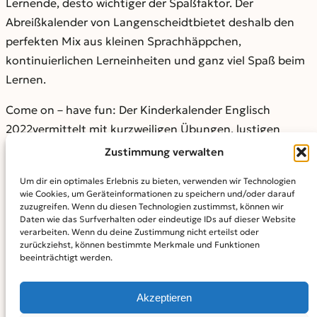
Lernende, desto wichtiger der Spaßfaktor. Der
Abreißkalender von Langenscheidtbietet deshalb den
perfekten Mix aus kleinen Sprachhäppchen,
kontinuierlichen Lerneinheiten und ganz viel Spaß beim
Lernen.
Come on – have fun: Der Kinderkalender Englisch
2022vermittelt mit kurzweiligen Übungen, lustigen
Rätseln, skurrilen Rekorden sowie Reimen und Witzen
Zustimmung verwalten
zum Schmunzeln und Lachen Grundschülern an fünf
Um dir ein optimales Erlebnis zu bieten, verwenden wir Technologien
Tagen pro Woche spielerisch die englische Sprache. Die
wie Cookies, um Geräteinformationen zu speichern und/oder darauf
Wochenenden sollen dann dazu genutzt werden, das
zuzugreifen. Wenn du diesen Technologien zustimmst, können wir
Daten wie das Surfverhalten oder eindeutige IDs auf dieser Website
Erlernte zu wiederholen und zu vertiefen. Mit dem „Word
verarbeiten. Wenn du deine Zustimmung nicht erteilst oder
oft he Day“ wird der Sprachschatz der Kleinen zudem
zurückziehst, können bestimmte Merkmale und Funktionen
beeinträchtigt werden.
täglich ergänzt. Außerdem erfahren sie Interessantes
und Wissenswertes über Länder und Leute aller
Akzeptieren
Regionen der Welt, in denen Englisch die Landessprache