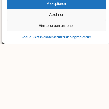
Familienleben zu führen.“
Akzeptieren
Die Stellungnahme ist unter
Ablehnen
https://www.bundestag.de/resource/blob/1150242/21-
Einstellungen ansehen
05-Stellungnahme-zum-Thema-Sharenting-.pdf
abrufbar.
Cookie-Richtlinie
Datenschutz­erklärung
Impressum
Weitere Drucksachen zur Arbeit der Kinderkommission
finden Sie unter
https://www.bundestag.de/ausschuesse/a13_Bildung-
Familie-Senioren-Frauen-und-
Jugend/kiko/Kommissionsdrucksachen
.
BEITRAG TEILEN