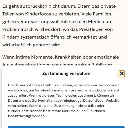
Es geht ausdrücklich nicht darum, Eltern das private
Teilen von Kinderfotos zu verbieten. Viele Familien
gehen verantwortungsvoll mit sozialen Medien um.
Problematisch wird es dort, wo das Privatleben von
Kindern systematisch öffentlich vermarktet und
wirtschaftlich genutzt wird.
Wenn intime Momente, Krankheiten oder emotionale
Ausnahmesituationen vor einem großen Publikum
dargestellt und mit Werbeeinnahmen verknüpft werden,
Zustimmung verwalten
kann das die Würde und die Entwicklung eines Kindes
Um dir ein optimales Erlebnis zu bieten, verwenden wir Technologien
beeinträchtigen. Hier besteht Handlungsbedarf.
wie Cookies, um Geräteinformationen zu speichern und/oder darauf
zuzugreifen. Wenn du diesen Technologien zustimmst, können wir
Mit unserer Stellungnahme wollen wir einen Beitrag
Daten wie das Surfverhalten oder eindeutige IDs auf dieser Website
verarbeiten. Wenn du deine Zustimmung nicht erteilst oder
leisten, Kinder besser vor digitaler Ausbeutung zu
zurückziehst, können bestimmte Merkmale und Funktionen
schützen, ihre Persönlichkeitsrechte zu stärken und eine
beeinträchtigt werden.
sachliche Debatte über Verantwortung im digitalen