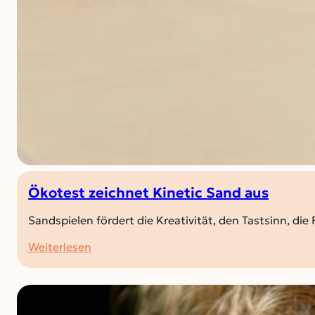
Ökotest zeichnet Kinetic Sand aus
Sandspielen fördert die Kreativität, den Tastsinn, 
:
Weiterlesen
Ökotest
zeichnet
Kinetic