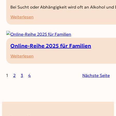
Bei Sucht oder Abhängigkeit wird oft an Alkohol un
:
Weiterlesen
Mein
Papa,
die
Unglücksspiele
Online-Reihe 2025 für Familien
und
:
Weiterlesen
ich
Online-
Reihe
1
2
3
4
Nächste Seite
2025
für
Familien