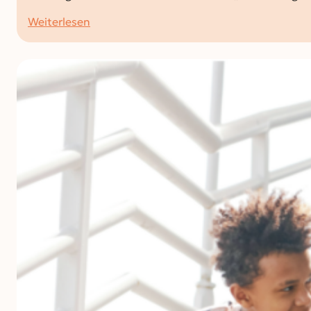
:
Weiterlesen
Sharenting
&
Kinderinfluencer