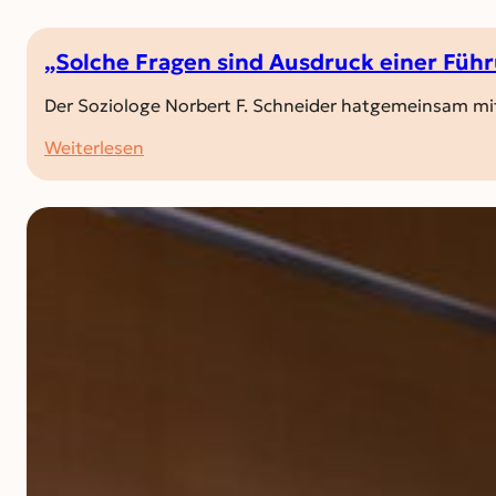
„Solche Fragen sind Ausdruck einer Fü
Der Soziologe Norbert F. Schneider hatgemeinsam mit 
:
Weiterlesen
„Solche
Fragen
sind
Ausdruck
einer
Führungsschwäche“