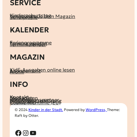
SERVICE
Kindergeburtstag
Verlosung aus dem Magazin
Schulprofile
KALENDER
Ferienprogramme
Termine melden
Terminkalender
MAGAZIN
KidS-Ausgaben online lesen
Abonnement
Archiv
INFO
Kontakt
Mediadaten
Über KidS
Kooperationspartner
Datenschutz­erklärung
Impressum
Cookie-Richtlinie (EU)
© 2024
Kinder in der Stadt.
Powered by
WordPress,
Theme:
Raft by Otter.
Facebook
Instagram
YouTube