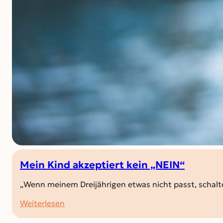
Mein Kind akzeptiert kein „NEIN“
„Wenn meinem Dreijährigen etwas nicht passt, schalte
:
Weiterlesen
Mein