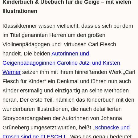
Kinderbuch & Übebuch
für die Geige – mit vielen
Illustrationen
Klassikkenner wissen vielleicht, dass es sich bei dem
im Titel genannten Herren um den großen
Violinenpädagogen und -virtuosen Carl Flesch
handelt. Die beiden
Autorinnen und
Geigenpädagoginnen Caroline Jutzi und Kirsten
Werner
setzen ihm mit ihrem hinreißenden Werk „Carl
Flesch für Kinder“ ein Denkmal und führen nun auch
Kinder erstmalig und einzigartig an seine Methoden
heran. Der erste Teil, nämlich das Kinderbuch mit den
wunderbaren Illustrationen, die nach detaillierten
Storyboardangaben der Autorinnen von Johanna
Grüneberg umgesetzt wurden, heißt „
Schnecke und
Frosch sind ge FLESCH t
„. Was das genau bedeutet,