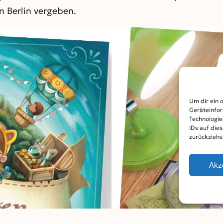
n Berlin vergeben.
Um dir ein 
Geräteinfor
Technologie
IDs auf die
zurückziehs
Akz