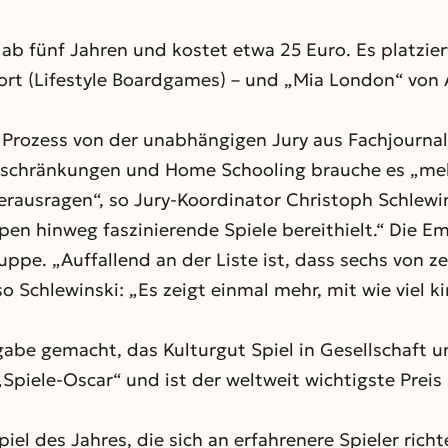
 ab fünf Jahren und kostet etwa 25 Euro. Es platzier
Fort (Lifestyle Boardgames) – und „Mia London“ von
Prozess von der unabhängigen Jury aus Fachjournali
eschränkungen und Home Schooling brauche es „mehr 
erausragen“, so Jury-Koordinator Christoph Schlewi
pen hinweg faszinierende Spiele bereithielt.“ Die E
ruppe. „Auffallend an der Liste ist, dass sechs von 
 Schlewinski: „Es zeigt einmal mehr, mit wie viel k
ufgabe gemacht, das Kulturgut Spiel in Gesellschaft 
„Spiele-Oscar“ und ist der weltweit wichtigste Preis 
el des Jahres, die sich an erfahrenere Spieler richt