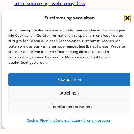
utm_source=ig_web_copy_link
im Eschach bei Holzschwang
Zustimmung verwalten
Im Wald zwischen Donaustetten und Staig-
Um dir ein optimales Erlebnis zu bieten, verwenden wir Technologien
wie Cookies, um Geräteinformationen zu speichern und/oder darauf
Altheim
zuzugreifen. Wenn du diesen Technologien zustimmst, können wir
https://www.instagram.com/p/CNOAR1Yrlbq/?
Daten wie das Surfverhalten oder eindeutige IDs auf dieser Website
verarbeiten. Wenn du deine Zustimmung nicht erteilst oder
utm_source=ig_web_copy_link
zurückziehst, können bestimmte Merkmale und Funktionen
beeinträchtigt werden.
am Filssprung bei Weisensteig
und auf dem Weg zur Ruine Kaltenburg
–
Akzeptieren
https://www.instagram.com/p/CN9JTgErNGb/?
Ablehnen
utm_source=ig_web_copy_link
Einstellungen ansehen
Detailliertere Beschreibungen und mehr Bilder zu den
jeweiligen Ausflügen gibt es unter den angegebenen
Cookie-Richtlinie
Datenschutz­erklärung
Impressum
Links, die zu unserem Instagram Account führen.