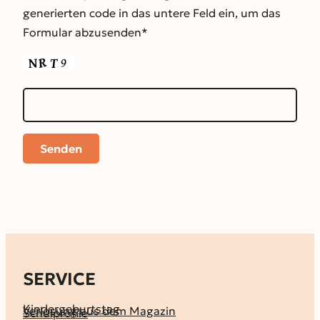
generierten code in das untere Feld ein, um das
Formular abzusenden*
SERVICE
Kindergeburtstag
Verlosung aus dem Magazin
Schulprofile